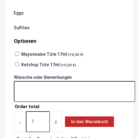
allergen
Eggs
information
Sulfites
Optionen
Mayonnaise Tüte 17ml
(
+
0,50
€
)
Ketchup Tüte 17ml
(
+
0,50
€
)
Wünsche oder Bemerkungen
Order total:
Pizzabrötchen
Bacon&Kochschinken
-
+
In den Warenkorb
Menge