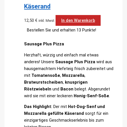
Käserand
12,50
€
In den Warenkorb
inkl. Mwst
Bestellen Sie und erhalten 13 Punkte!
Sausage Plus Pizza
Herzhaft, würzig und einfach mal etwas
anderes! Unsere
Sausage Plus Pizza
wird aus
hausgemachtem Hefeteig frisch zubereitet und
mit
Tomatensoße
,
Mozzarella
,
Bratwurstscheiben
,
knusprigen
Röstzwiebeln
und
Bacon
belegt. Abgerundet
wird sie mit einer leckeren
Honig-Senf-Soße
.
Das Highlight:
Der mit
Hot-Dog-Senf und
Mozzarella gefüllte Käserand
sorgt für ein
einzigartiges Geschmackserlebnis bis zum