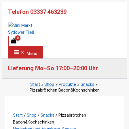
Zum
Telefon 03337 463239
Inhalt
springen
Menü
Lieferung Mo–So 17:00–20:00 Uhr
Start
Shop
Produkte
Snacks
Pizzabrötchen Bacon&Kochschinken
Start
/
Shop
/
Snacks
/ Pizzabrötchen
Bacon&Kochschinken