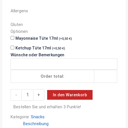
Allergens
Product
allergen
Gluten
information
Optionen
Mayonnaise Tüte 17ml
(
+
0,50
€
)
Ketchup Tüte 17ml
(
+
0,50
€
)
Wünsche oder Bemerkungen
Order total:
Boulette
-
+
In den Warenkorb
Menge
Bestellen Sie und erhalten 3 Punkte!
Kategorie:
Snacks
Beschreibung