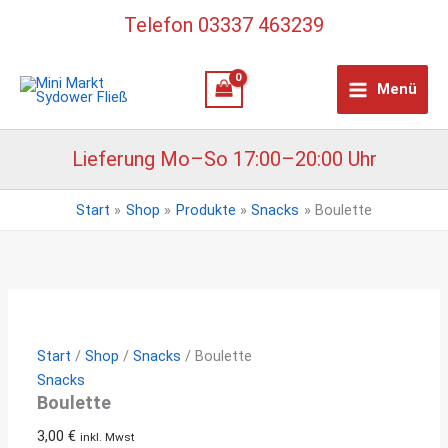
Zum
Telefon 03337 463239
Inhalt
springen
Menü
Lieferung Mo–So 17:00–20:00 Uhr
Start
Shop
Produkte
Snacks
Boulette
Start
/
Shop
/
Snacks
/ Boulette
Snacks
Boulette
3,00
€
inkl. Mwst