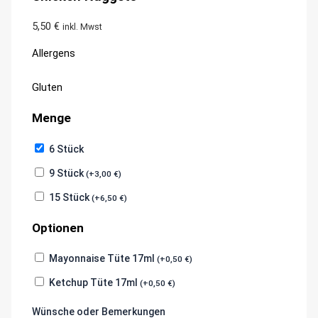
5,50
€
inkl. Mwst
Allergens
Product
Gluten
allergen
Menge
information
6 Stück
9 Stück
(
+
3,00
€
)
15 Stück
(
+
6,50
€
)
Optionen
Mayonnaise Tüte 17ml
(
+
0,50
€
)
Ketchup Tüte 17ml
(
+
0,50
€
)
Wünsche oder Bemerkungen