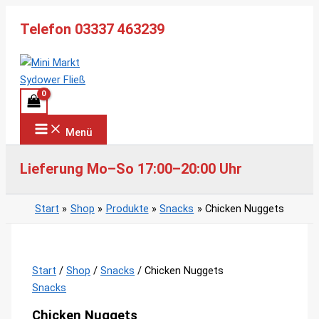
Zum
Telefon 03337 463239
Inhalt
springen
Menü
Lieferung Mo–So 17:00–20:00 Uhr
Start
Shop
Produkte
Snacks
Chicken Nuggets
Start
/
Shop
/
Snacks
/ Chicken Nuggets
Snacks
Chicken Nuggets