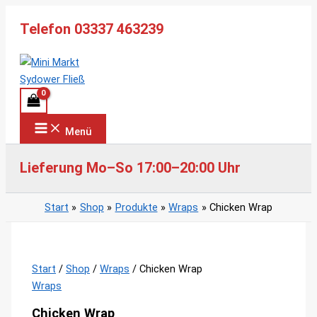
Zum
Telefon 03337 463239
Inhalt
springen
Menü
Lieferung Mo–So 17:00–20:00 Uhr
Start
Shop
Produkte
Wraps
Chicken Wrap
Start
/
Shop
/
Wraps
/ Chicken Wrap
Wraps
Chicken Wrap