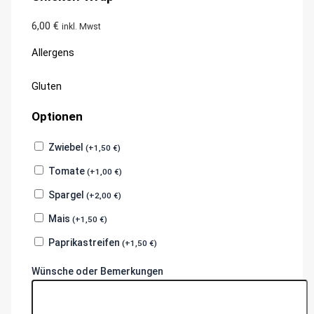
6,00
€
inkl. Mwst
Allergens
Product
Gluten
allergen
Optionen
information
Zwiebel
(
+
1,50
€
)
Tomate
(
+
1,00
€
)
Spargel
(
+
2,00
€
)
Mais
(
+
1,50
€
)
Paprikastreifen
(
+
1,50
€
)
Wünsche oder Bemerkungen