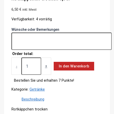
6,50
€
inkl. Mwst
Verfügbarkeit:
4 vorrätig
Wünsche oder Bemerkungen
Order total:
Rotkäppchen
trocken
-
+
In den Warenkorb
0,75l
Menge
Bestellen Sie und erhalten 7 Punkte!
Kategorie:
Getränke
Beschreibung
Rotkäppchen trocken