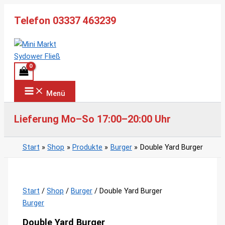
Zum
Telefon 03337 463239
Inhalt
springen
Menü
Lieferung Mo–So 17:00–20:00 Uhr
Start
Shop
Produkte
Burger
Double Yard Burger
Start
/
Shop
/
Burger
/ Double Yard Burger
Burger
Double Yard Burger