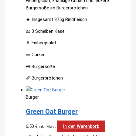
Eisbergsalat, knackige Gurken und leckere
Burgersoße im Burgerbrötchen.
🔥 Insgesamt 375g Rindfleisch
🧀 3 Scheiben Käse
🥬 Eisbergsalat
🥒 Gurken
🍔 Burgersoße
🥖 Burgerbrötchen
Burger
Green Oat Burger
6,50
€
In den Warenkorb
inkl. Mwst