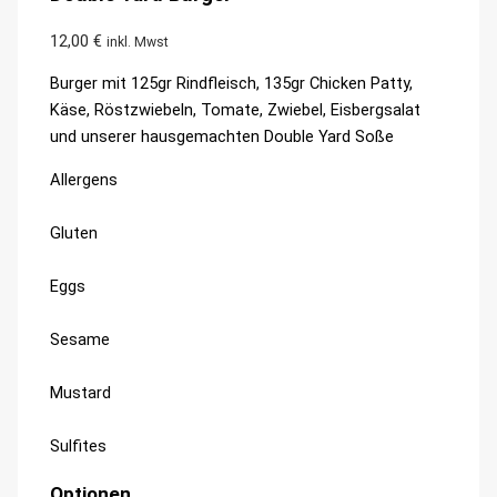
12,00
€
inkl. Mwst
Burger mit 125gr Rindfleisch, 135gr Chicken Patty,
Käse, Röstzwiebeln, Tomate, Zwiebel, Eisbergsalat
und unserer hausgemachten Double Yard Soße
Allergens
Product
Gluten
allergen
Eggs
information
Sesame
Mustard
Sulfites
Optionen