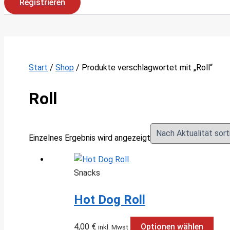
Registrieren
Start
/
Shop
/ Produkte verschlagwortet mit „Roll“
Roll
Einzelnes Ergebnis wird angezeigt
Snacks
Hot Dog Roll
4,00
€
Optionen wählen
inkl. Mwst